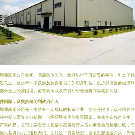
圳迪高乐公司倒闭、高层集体失联、政府垫付千万薪资的事件，引发了社
泛关注。这起事件不仅涉及数百名员工的切身利益，也折射出当前经济环
部分企业经营困境、监管漏洞以及劳资纠纷处理机制等诸多问题。
件回顾：从突然倒闭到政府介入
圳迪高乐公司是一家曾有一定规模的制造企业。据公开报道，该公司在经
程中疑似因资金链断裂、市场环境变化等多重因素，突然宣布停产倒闭。
严重的是，公司主要负责人及部分高层管理人员在事发前后相继失联，导
拖欠薪资的员工维权无门。面对这一突发状况，当地政府迅速介入，为维