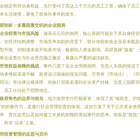
会稳定和劳动者权益，先行垫付了高达上千万元的员工工资，确保了员工
本生活保障，避免了群体性事件的发生。
层剖析：多重因素交织的企业困局
企业经营与市场风险
：迪高乐公司的倒闭，核心原因可能在于其自身经营
。在经济结构调整、市场竞争加剧的背景下，部分传统制造企业若未能及
型升级、控制成本或开拓新市场，极易陷入资金困境。高层选择“逃逸”，
将企业责任与社会责任抛之脑后，暴露出严重的诚信缺失。
劳资权益保障的挑战
：事件凸显了在企业突然倒闭、负责人失联的情况下
动者维权渠道不畅、薪资追讨困难的现实问题。尽管有《劳动法》、《劳
同法》等法律法规保障，但执行层面若遇到企业资产转移、负责人隐匿等
，员工往往处于弱势地位。
政府角色的边界与担当
：地方政府垫付巨额薪资，体现了其“保民生、护
”的积极作为，是履行社会管理职责的体现。这也引发了关于公共资金使
率、责任追究以及如何建立长效机制预防类似事件的思考。垫薪是“救急”
，而非“治本”之策。
圳投资管理的反思与启示