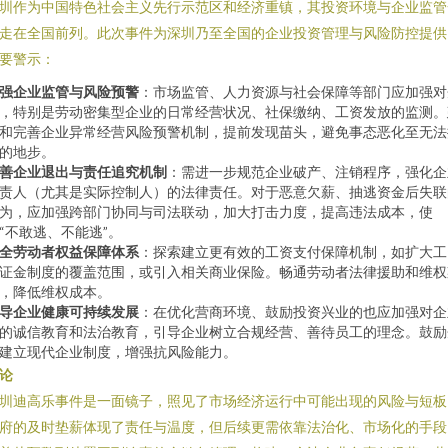
圳作为中国特色社会主义先行示范区和经济重镇，其投资环境与企业监管
走在全国前列。此次事件为深圳乃至全国的企业投资管理与风险防控提供
要警示：
强企业监管与风险预警
：市场监管、人力资源与社会保障等部门应加强对
，特别是劳动密集型企业的日常经营状况、社保缴纳、工资发放的监测。
和完善企业异常经营风险预警机制，提前发现苗头，避免事态恶化至无法
的地步。
善企业退出与责任追究机制
：需进一步规范企业破产、注销程序，强化企
责人（尤其是实际控制人）的法律责任。对于恶意欠薪、抽逃资金后失联
为，应加强跨部门协同与司法联动，加大打击力度，提高违法成本，使
“不敢逃、不能逃”。
全劳动者权益保障体系
：探索建立更有效的工资支付保障机制，如扩大工
证金制度的覆盖范围，或引入相关商业保险。畅通劳动者法律援助和维权
，降低维权成本。
导企业健康可持续发展
：在优化营商环境、鼓励投资兴业的也应加强对企
的诚信教育和法治教育，引导企业树立合规经营、善待员工的理念。鼓励
建立现代企业制度，增强抗风险能力。
论
圳迪高乐事件是一面镜子，照见了市场经济运行中可能出现的风险与短板
府的及时垫薪体现了责任与温度，但后续更需依靠法治化、市场化的手段