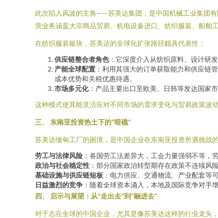
此次陷入风波的主角——苏美达集团，是中国机械工业集团有
营业务涵盖大宗商品贸易、机电设备进口、纺织服装、船舶
在纺织服装板块，苏美达的全球化扩张路径颇具代表性：
供应链整合者角色
：它深度介入从纺织原料、设计研发
产能全球配置
：利用其强大的订单获取能力和供应链管
成本优势和关税优惠待遇。
市场多元化
：产品主要出口至欧美、日韩等发达国家市
这种模式使其能灵活应对不同市场的需求变化与贸易政策波
三、 东南亚投资热土下的“暗礁”
苏美达缅甸工厂的困境，是中国企业在东南亚投资所遇挑战的
劳工与法律风险
：各国劳工法差异大，工会力量强弱不等，劳
政治与社会稳定性
：部分国家政治转型期存在政策不连续风
基础设施与供应链短板
：电力供应、交通物流、产业配套等
日益激烈的竞争
：随着全球资本涌入，本地及国际竞争对手
四、 启示与展望：从“走出去”到“融进去”
对于志在全球的中国企业，尤其是像苏美达这样的行业龙头